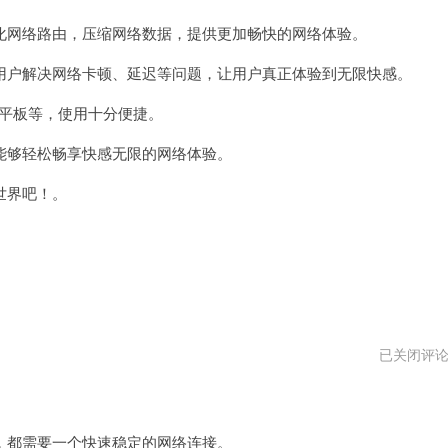
加
网络路由，压缩网络数据，提供更加畅快的网络体验。
速
器
服
户解决网络卡顿、延迟等问题，让用户真正体验到无限快感。
务
器
平板等，使用十分便捷。
地
址
在
够轻松畅享快感无限的网络体验。
哪
世界吧！。
极
已关闭评
光
加
速
器
都需要一个快速稳定的网络连接。