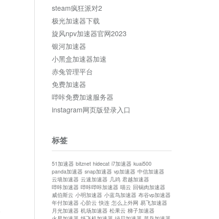
steam疯狂派对2
极光加速器下载
旋风npv加速器官网2023
银河加速器
小黑盒加速器加速
赤兔管理平台
免费加速器
哔咔免费加速服务器
instagram网页版登录入口
标签
51加速器
bitznet
hidecat
i7加速器
kuai500
panda加速器
snap加速器
vp加速器
中信加速器
云墙加速器
云速加速器
几鸡
君越加速器
哔咔加速器
哔咔哔咔加速器
喵云
回锅肉加速器
威伯斯云
小明加速器
小蓝鸟加速器
布谷vp加速器
年付加速器
心阶云
快连
怎么上外网
易飞加速器
月光加速器
机场加速器
松果云
梯子加速器
论
火星加速器
纸飞机加速器
绿贝加速器
菜鸟加速器