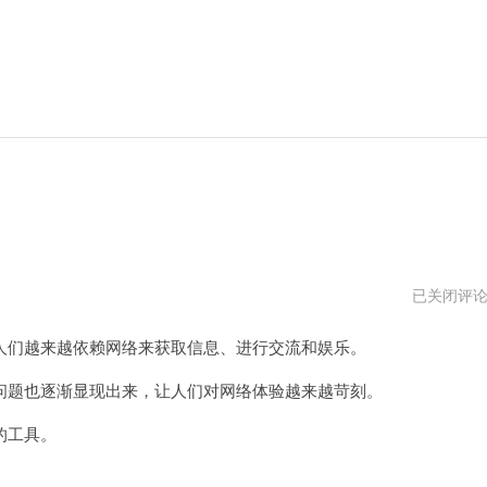
我
已关闭评
的
豆
们越来越依赖网络来获取信息、进行交流和娱乐。
荚
加
速
题也逐渐显现出来，让人们对网络体验越来越苛刻。
器
的工具。
。