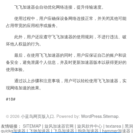
飞飞加速器会自动优化网络连接，提升传输速度。
使用过程中，用户应确保设备网络连接正常，并关闭其他可能
占用带宽的应用程序或服务。
此外，用户还应遵守飞飞加速器的使用规则，不进行违法、破
坏他人权益的行为。
最后，在使用飞飞加速器的同时，用户应保证自己的账户和设
备安全，避免泄露个人信息，并及时更新加速器版本以获得更好的
使用体验。
通过以上步骤和注意事项，用户可以轻松使用飞飞加速器，实
现网络加速的效果。
#18#
© 2026
小蓝鸟网页版入口
. Powered by:
WordPress
.
Sitemap
.
友情链接：
SITEMAP
|
旋风加速器官网
|
旋风软件中心
|
textarea
|
黑洞
quickq加速器
|
飞驰加速器
|
飞鸟加速器
|
狗急加速器
|
hammer加速器