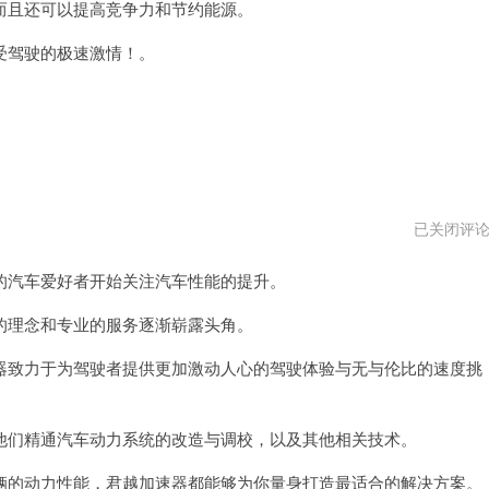
且还可以提高竞争力和节约能源。
驾驶的极速激情！。
别
已关闭评
克
君
汽车爱好者开始关注汽车性能的提升。
越
2023
款
理念和专业的服务逐渐崭露头角。
致力于为驾驶者提供更加激动人心的驾驶体验与无与伦比的速度挑
们精通汽车动力系统的改造与调校，以及其他相关技术。
的动力性能，君越加速器都能够为你量身打造最适合的解决方案。