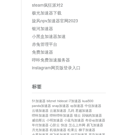
steam疯狂派对2
极光加速器下载
旋风npv加速器官网2023
银河加速器
小黑盒加速器加速
赤兔管理平台
免费加速器
哔咔免费加速服务器
instagram网页版登录入口
标签
51加速器
bitznet
hidecat
i7加速器
kuai500
panda加速器
snap加速器
vp加速器
中信加速器
云墙加速器
云速加速器
几鸡
君越加速器
哔咔加速器
哔咔哔咔加速器
喵云
回锅肉加速器
威伯斯云
小明加速器
小蓝鸟加速器
布谷vp加速器
年付加速器
心阶云
快连
怎么上外网
易飞加速器
月光加速器
机场加速器
松果云
梯子加速器
火星加速器
纸飞机加速器
绿贝加速器
菜鸟加速器