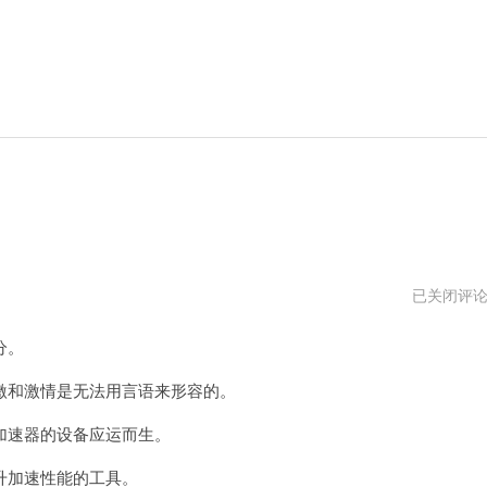
君
已关闭评
越
加
分。
速
器
官
和激情是无法用言语来形容的。
网
网
速器的设备应运而生。
址
加速性能的工具。