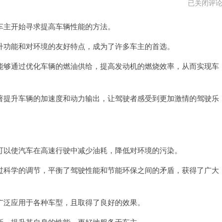
小
已关闭评
鸟
加
主开始寻求提高车辆性能的方法。
速
器
功能和对环境的友好特点，成为了许多车主的首选。
够通过优化车辆的燃油供给，提高发动机的燃烧效率，从而实现车
提升车辆的加速度和动力输出，让驾驶者感受到更加激情的驾驶乐
以使汽车在高速行驶中减少油耗，降低对环境的污染。
科学的调节，平衡了驾驶性能和节能环保之间的矛盾，获得了广大
泛应用于各种车型，且取得了良好的效果。
，提升其自身的性能，更好地服务于车主。