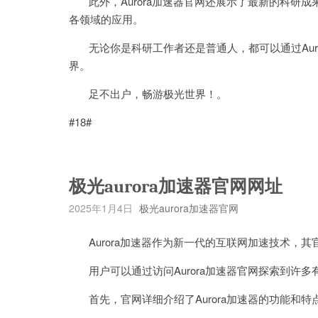
此外，Aurora加速器官网还展示了最新的科研
各领域的应用。
无论你是科研工作者还是普通人，都可以通过Aur
界。
足不出户，畅游极光世界！。
#18#
极光aurora加速器官网网址
2025年1月4日
极光aurora加速器官网
Aurora加速器作为新一代的互联网加速技术，其
用户可以通过访问Aurora加速器官网探索到许多
首先，官网详细介绍了Aurora加速器的功能和特