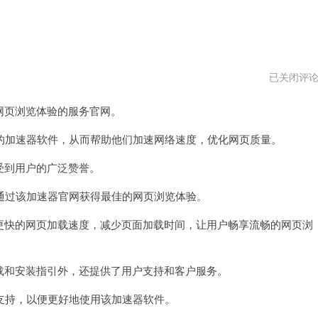
aurora
已关闭评
官
网
网页浏览体验的服务官网。
加速器软件，从而帮助他们加速网络速度，优化网页质量。
受到用户的广泛赞誉。
过该加速器官网获得最佳的网页浏览体验。
供更快的网页加载速度，减少页面加载时间，让用户畅享流畅的网页浏
载和安装指引外，还提供了用户支持和客户服务。
持，以便更好地使用该加速器软件。