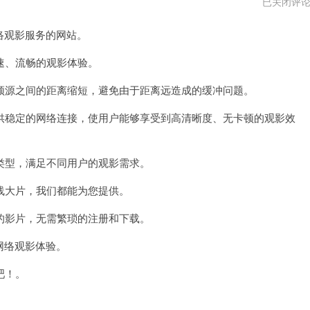
极
已关闭评
光
加
络观影服务的网站。
速
器
官
、流畅的观影体验。
网
下
源之间的距离缩短，避免由于距离远造成的缓冲问题。
载
地
址
稳定的网络连接，使用户能够享受到高清晰度、无卡顿的观影效
型，满足不同用户的观影需求。
大片，我们都能为您提供。
影片，无需繁琐的注册和下载。
网络观影体验。
吧！。