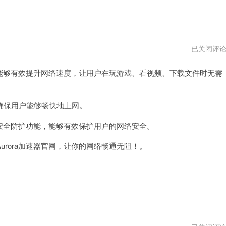
极
已关闭评
光
加
，能够有效提升网络速度，让用户在玩游戏、看视频、下载文件时无需
速
器
安
卓
版
保用户能够畅快地上网。
下
载
安全防护功能，能够有效保护用户的网络安全。
ora加速器官网，让你的网络畅通无阻！。