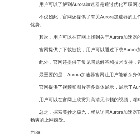
用户可以了解到Aurora加速器是通过优化互联网
不仅如此，官网还提供了有关Aurora加速器的
优势。
其次，用户可以在官网上找到关于Aurora加速器
官网提供了下载链接，用户可以通过下载Aurora
此外，官网还提供了常见问题解答和技术支持，帮
最重要的是，Aurora加速器官网让用户能够亲身
官网提供了视频和图片等多媒体展示，展示了Auro
用户可以在官网上欣赏到高清无卡顿的视频，领略
总之，探索美妙之极光，就从访问Aurora加速
畅爽的上网感受。
#18#