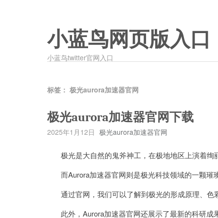
小蓝鸟网页版入口
小蓝鸟twitter官网入口
标签：
极光aurora加速器官网
极光aurora加速器官网下载
2025年1月12日
极光aurora加速器官网
极光是大自然的鬼斧神工，在极地地区上演着绚
而Aurora加速器官网则是极光科技领域的一颗璀
通过官网，我们可以了解到极光的形成原理、色彩
此外，Aurora加速器官网还展示了最新的科研