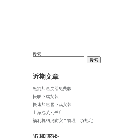
搜索
搜索
近期文章
论
黑洞加速度器免费版
快联下载安装
快速加速器下载安装
上海泡芙云书店
福利机构消防安全管理十项规定
近期评论