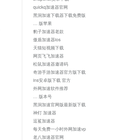
quickq加速器官网
黑洞加速下载器下载免费版
… 版苹果
论
豹子加速器老款
傲盾加速器ios
天猫短视频下载
网页飞飞加速器
松鼠加速器邀请码
奇游手游加速器官方版下载
ins安卓版下载 官方
外网加速软件推荐
… 版本号
黑洞加速官网版最新版下载
神灯 加速器
逗鲨加速器
每天免费一小时外网加速vp
老八加速器官网