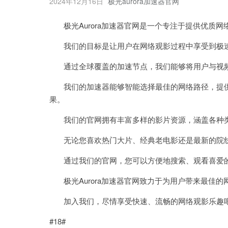
2024年12月16日
极光aurora加速器官网
极光Aurora加速器官网是一个专注于提供优质网
我们的目标是让用户在网络观影过程中享受到极速
通过全球覆盖的加速节点，我们能够将用户与视频
我们的加速器能够智能选择最佳的网络路径，提供
果。
我们的官网拥有丰富多样的影片资源，涵盖各种类
无论您喜欢热门大片、经典老电影还是最新的院线
通过我们的官网，您可以方便地搜索、观看喜爱的
极光Aurora加速器官网致力于为用户带来最佳的
加入我们，尽情享受快速、流畅的网络观影乐趣
#18#