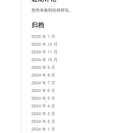
您尚未收到任何评论。
归档
2025 年 1 月
2024 年 12 月
2024 年 11 月
2024 年 10 月
2024 年 9 月
2024 年 8 月
2024 年 7 月
论
2024 年 6 月
2024 年 5 月
2024 年 4 月
2024 年 3 月
2024 年 2 月
2024 年 1 月