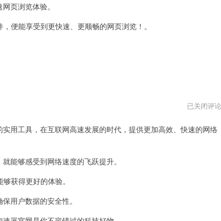
速网页浏览体验。
，便能享受到更快速、更顺畅的网页浏览！。
极
已关闭评
光
加
计的实用工具，在互联网高速发展的时代，提供更加高效、快速的网络
速
器
下
载
官
，就能够感受到网络速度的飞跃提升。
网
够获得更好的体验。
确保用户数据的安全性。
加速器官网是你不容错过的科技好物。