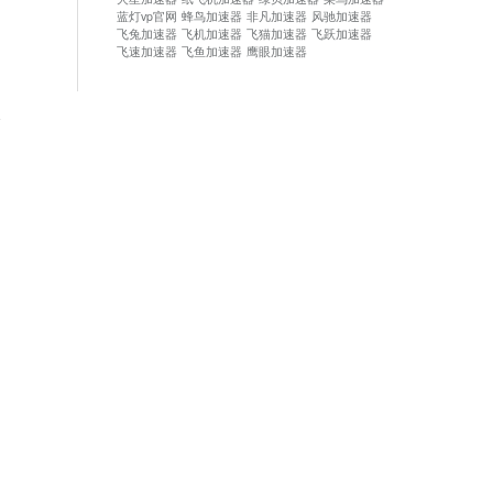
蓝灯vp官网
蜂鸟加速器
非凡加速器
风驰加速器
飞兔加速器
飞机加速器
飞猫加速器
飞跃加速器
飞速加速器
飞鱼加速器
鹰眼加速器
论