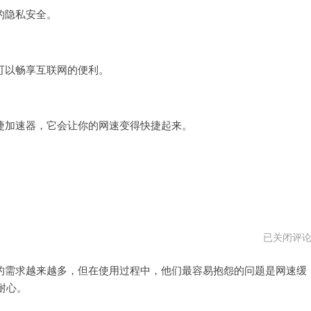
的隐私安全。
以畅享互联网的便利。
加速器，它会让你的网速变得快捷起来。
快
已关闭评
捷
加
需求越来越多，但在使用过程中，他们最容易抱怨的问题是网速缓
速
器
耐心。
vnp