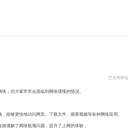
快
已关闭评
捷
加
络，但大家常常会面临到网络缓慢的情况。
速
器
npv
，能够更快地访问网页、下载文件、观看视频等各种网络应用。
效缓解了网络瓶颈问题，提升了上网的体验 。