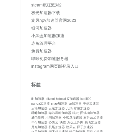
steam疯狂派对2
极光加速器下载
旋风npv加速器官网2023
银河加速器
小黑盒加速器加速
赤兔管理平台
免费加速器
哔咔免费加速服务器
instagram网页版登录入口
标签
51加速器
bitznet
hidecat
i7加速器
kuai500
panda加速器
snap加速器
vp加速器
中信加速器
云墙加速器
云速加速器
几鸡
君越加速器
哔咔加速器
哔咔哔咔加速器
喵云
回锅肉加速器
威伯斯云
小明加速器
小蓝鸟加速器
布谷vp加速器
年付加速器
心阶云
快连
怎么上外网
易飞加速器
月光加速器
机场加速器
松果云
梯子加速器
火星加速器
纸飞机加速器
绿贝加速器
菜鸟加速器