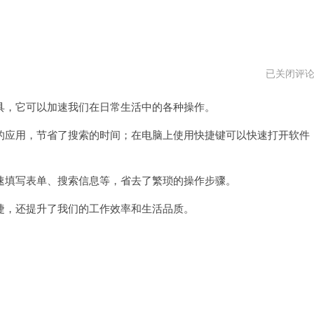
快
已关闭评
捷
加
，它可以加速我们在日常生活中的各种操作。
速
器
下
应用，节省了搜索的时间；在电脑上使用快捷键可以快速打开软件
载
地
址
填写表单、搜索信息等，省去了繁琐的操作步骤。
，还提升了我们的工作效率和生活品质。