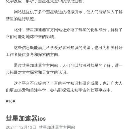
化学反应，解析了彗星在太空中的形成过程。
网站还提供了多个彗星轨道的模拟演示，使人们能够深入了解
彗星的运行轨迹。
此外，彗星加速器官方网站还介绍了彗星的化学成分，解析了
它们可能对地球带来的影响。
这些信息既能满足科学爱好者对知识的渴望，也可为相关科研
工作者提供参考和探索的方向。
通过彗星加速器官方网站，人们可以加深对彗星的了解，进一
步拓展对太空探索和天文学的认识。
这个平台不仅提供了丰富的科学知识和研究成果，也让广大人
们更加热爱和关注科学，参与到探索未知宇宙的壮丽事业中。
#18#
彗星加速器ios
2024年12月13日
彗星加速器官方网站