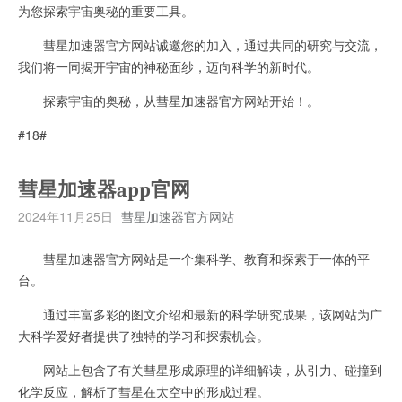
为您探索宇宙奥秘的重要工具。
彗星加速器官方网站诚邀您的加入，通过共同的研究与交流，
我们将一同揭开宇宙的神秘面纱，迈向科学的新时代。
探索宇宙的奥秘，从彗星加速器官方网站开始！。
#18#
彗星加速器app官网
2024年11月25日
彗星加速器官方网站
彗星加速器官方网站是一个集科学、教育和探索于一体的平
台。
通过丰富多彩的图文介绍和最新的科学研究成果，该网站为广
大科学爱好者提供了独特的学习和探索机会。
网站上包含了有关彗星形成原理的详细解读，从引力、碰撞到
化学反应，解析了彗星在太空中的形成过程。