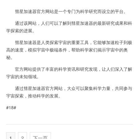
彗星加速器官方网站是一个专门为科学研究而设立的平台。
通过该网站，人们可以了解到彗星加速器的最新研究成果和科
学探索的进展。
彗星加速器是人类探索宇宙的重要工具，它能够加速粒子到极
高的速度，模拟宇宙中极端条件，帮助科学家们揭示宇宙中的奥
秘。
官方网站提供了丰富的科学资讯和研究发现，让人们深入了解
宇宙的未知领域。
通过彗星加速器官方网站，大众可以聚集科学力量，共同参与
宇宙探索，推动科学的发展。
#18#
1
2
下一页