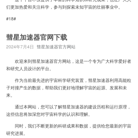
们更加热爱和关注科学，参与到探索未知宇宙的壮丽事业中。
#18#
彗星加速器官网下载
2024年7月4日
彗星加速器官方网站
欢迎来到彗星加速器官方网站，这是一个专为广大科学爱好者
和研究人员设计的平台。
作为当前最先进的宇宙科学研究装置，彗星加速器利用高能粒
子对撞产生的数据，帮助我们更好地理解宇宙的起源、发展和未
来。
通过本网站，您可以了解彗星加速器的建设历程和运行原理，
这些信息将加深您对宇宙科学的认识和理解。
同时，我们不断更新的科研成果和数据，提供给您最新的宇宙
研究进展。