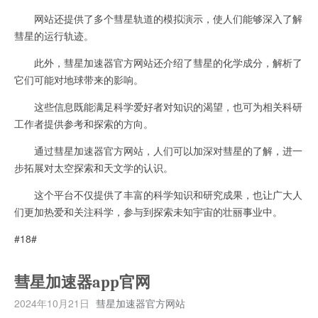
网站还提供了多个彗星轨道的模拟演示，使人们能够深入了解
彗星的运行轨迹。
此外，彗星加速器官方网站还介绍了彗星的化学成分，解析了
它们可能对地球带来的影响。
这些信息既能满足科学爱好者对知识的渴望，也可为相关科研
工作者提供参考和探索的方向。
通过彗星加速器官方网站，人们可以加深对彗星的了解，进一
步拓展对太空探索和天文学的认识。
这个平台不仅提供了丰富的科学知识和研究成果，也让广大人
们更加热爱和关注科学，参与到探索未知宇宙的壮丽事业中。
#18#
彗星加速器app官网
2024年10月21日
彗星加速器官方网站