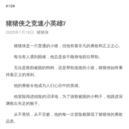
#18#
猪猪侠之竞速小英雄7
2025年1月16日
猪猪侠
猪猪侠是一只普通的小猪，但他有着非凡的勇敢和正义之心。
每当有人遇到困难，他总是奋不顾身地前往帮助。
无论是救助被困的狗狗，还是帮助迷路的小孩，猪猪侠始终秉
持着正义的准则。
他的勇敢令他成为人们心目中的英雄。
他冒险闯进凶险的沼泽地，为了拯救被困的小鸭子，他跳进深
渊救出失足的猴子。
从不畏惧，从不言败，他的每一次冒险都展现了猪猪侠的勇敢
品质。