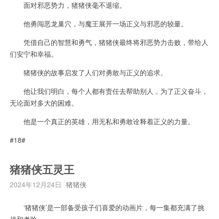
面对邪恶势力，猪猪侠毫不退缩。
他勇闯恶龙巢穴，与魔王展开一场正义与邪恶的较量。
凭借自己的智慧和勇气，猪猪侠最终将邪恶势力击败，带给人
们安宁和幸福。
猪猪侠的故事启发了人们对勇敢与正义的追求。
他让我们明白，每个人都有责任去帮助别人，为了正义奋斗，
无论面对多大的困难。
他是一个真正的英雄，用无私和勇敢诠释着正义的力量。
#18#
猪猪侠五灵王
2024年12月24日
猪猪侠
‘猪猪侠’是一部备受孩子们喜爱的动画片，每一集都充满了挑
战和考验。