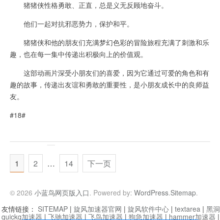
猪猪侠性格勇敢、正直，总是义无反顾地奋斗。
他们一起对抗邪恶势力，保护和平。
猪猪侠和他的朋友们充满梦幻色彩的冒险旅程充满了刺激和乐
趣，也在每一集中传递出积极向上的价值观。
这部动画片深受小朋友们的喜爱，因为它通过可爱的角色和有
趣的故事，传递出友谊和勇敢的重要性，是小朋友成长中的良师益
友。
#18#
1
2
…
14
下一页
© 2026
小蓝鸟网页版入口
. Powered by:
WordPress
.
Sitemap
.
友情链接：
SITEMAP
|
旋风加速器官网
|
旋风软件中心
|
textarea
|
黑洞
quickq加速器
|
飞驰加速器
|
飞鸟加速器
|
狗急加速器
|
hammer加速器