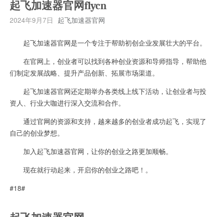
起飞加速器官网flycn
2024年9月7日
起飞加速器官网
起飞加速器官网是一个专注于帮助初创企业发展壮大的平台。
在官网上，创业者可以找到各种创业资源和导师指导，帮助他
们制定发展战略、提升产品创新、拓展市场渠道。
起飞加速器官网还定期举办各类线上线下活动，让创业者与投
资人、行业大咖进行深入交流和合作。
通过官网的资源和支持，越来越多的创业者成功起飞，实现了
自己的创业梦想。
加入起飞加速器官网，让你的创业之路更加顺畅。
现在就行动起来，开启你的创业之路吧！。
#18#