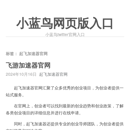
小蓝鸟网页版入口
小蓝鸟twitter官网入口
标签：
起飞加速器官网
飞游加速器官网
2024年10月16日
起飞加速器官网
起飞加速器官网汇聚了众多优秀的创业项目，为创业者提供一
站式服务。
在官网上，创业者可以找到最新的创业趋势和创业政策，了解
各类创业项目的详细信息并进行在线申请。
同时，起飞加速器还提供专业的创业导师团队，为创业者提供