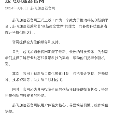
起飞加速器官网
2024年9月6日
起飞加速器官网
起飞加速器官网正式上线！作为一个致力于推动科技创新的平
台，起飞加速器秉承着“创新改变世界”的理念，向各类科技创新者
敞开科技创新之门。
官网提供全方位的服务和支持。
首先，起飞加速器官网汇聚了最新、最热的科技资讯，为创新
者们提供了解行业动态和前沿科技的渠道，帮助他们把握创新机
遇。
其次，官网为创新项目提供孵化计划，包括资金支持、导师指
导、技术资源等，助力项目顺利起飞。
同时，官网还为具有投资价值的创新项目提供投资机会，搭建
科技创新与投资者的桥梁。
起飞加速器官网以用户体验为核心，界面简洁易懂，操作简便
快捷。