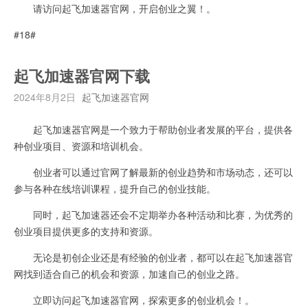
请访问起飞加速器官网，开启创业之翼！。
#18#
起飞加速器官网下载
2024年8月2日
起飞加速器官网
起飞加速器官网是一个致力于帮助创业者发展的平台，提供各
种创业项目、资源和培训机会。
创业者可以通过官网了解最新的创业趋势和市场动态，还可以
参与各种在线培训课程，提升自己的创业技能。
同时，起飞加速器还会不定期举办各种活动和比赛，为优秀的
创业项目提供更多的支持和资源。
无论是初创企业还是有经验的创业者，都可以在起飞加速器官
网找到适合自己的机会和资源，加速自己的创业之路。
立即访问起飞加速器官网，探索更多的创业机会！。