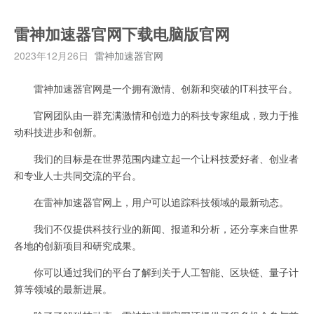
雷神加速器官网下载电脑版官网
2023年12月26日
雷神加速器官网
雷神加速器官网是一个拥有激情、创新和突破的IT科技平台。
官网团队由一群充满激情和创造力的科技专家组成，致力于推
动科技进步和创新。
我们的目标是在世界范围内建立起一个让科技爱好者、创业者
和专业人士共同交流的平台。
在雷神加速器官网上，用户可以追踪科技领域的最新动态。
我们不仅提供科技行业的新闻、报道和分析，还分享来自世界
各地的创新项目和研究成果。
你可以通过我们的平台了解到关于人工智能、区块链、量子计
算等领域的最新进展。