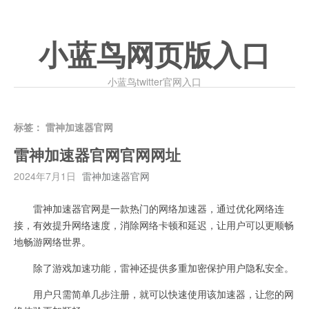
小蓝鸟网页版入口
小蓝鸟twitter官网入口
标签：
雷神加速器官网
雷神加速器官网官网网址
2024年7月1日
雷神加速器官网
雷神加速器官网是一款热门的网络加速器，通过优化网络连
接，有效提升网络速度，消除网络卡顿和延迟，让用户可以更顺畅
地畅游网络世界。
除了游戏加速功能，雷神还提供多重加密保护用户隐私安全。
用户只需简单几步注册，就可以快速使用该加速器，让您的网