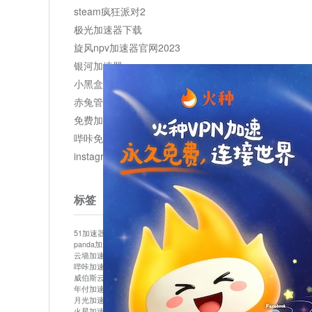
steam疯狂派对2
极光加速器下载
旋风npv加速器官网2023
银河加速器
小黑盒加速器加速
赤兔管理平台
免费加速器
哔咔免费加速服务器
instagram网页版登录入口
标签
51加速器
bitznet
hidecat
i7加速器
kuai500
panda加速器
snap加速器
vp加速器
中信加速器
云墙加速器
云速加速器
几鸡
君越加速器
哔咔加速器
哔咔哔咔加速器
喵云
回锅肉加速器
威伯斯云
小明加速器
小蓝鸟加速器
布谷vp加速器
年付加速器
心阶云
快连
怎么上外网
易飞加速器
月光加速器
机场加速器
松果云
梯子加速器
火星加速器
纸飞机加速器
绿贝加速器
菜鸟加速器