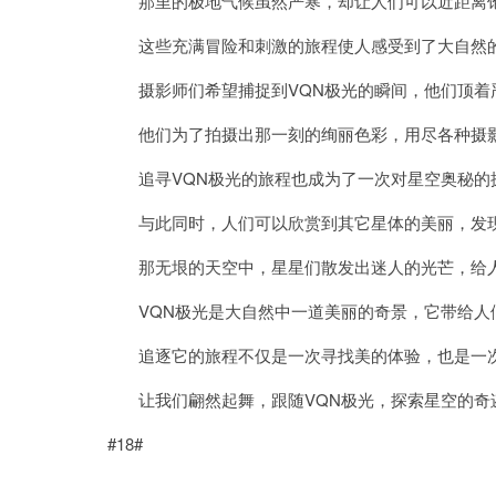
那里的极地气候虽然严寒，却让人们可以近距离饱
这些充满冒险和刺激的旅程使人感受到了大自然的
摄影师们希望捕捉到VQN极光的瞬间，他们顶着
他们为了拍摄出那一刻的绚丽色彩，用尽各种摄影
追寻VQN极光的旅程也成为了一次对星空奥秘的
与此同时，人们可以欣赏到其它星体的美丽，发现
那无垠的天空中，星星们散发出迷人的光芒，给人
VQN极光是大自然中一道美丽的奇景，它带给人
追逐它的旅程不仅是一次寻找美的体验，也是一次
让我们翩然起舞，跟随VQN极光，探索星空的奇
#18#