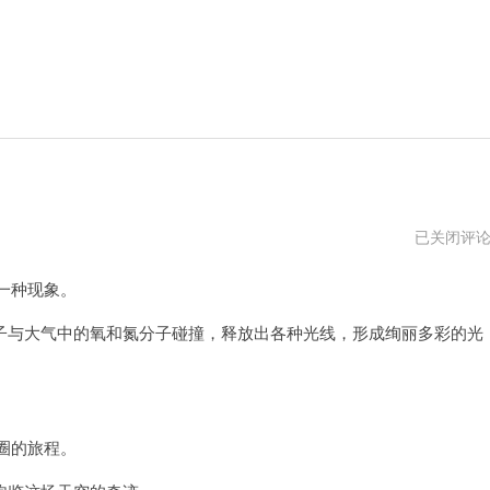
极
已关闭评
光
vn
一种现象。
破
解
版
与大气中的氧和氮分子碰撞，释放出各种光线，形成绚丽多彩的光
外
网
圈的旅程。