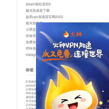
steam疯狂派对2
极光加速器下载
旋风npv加速器官网2023
银河加速器
小黑盒加速器加速
赤兔管理平台
免费加速器
哔咔免费加速服务器
instagram网页版登录入口
标签
51加速器
bitznet
hidecat
i7加速器
kuai500
panda加速器
snap加速器
vp加速器
中信加速器
云墙加速器
云速加速器
几鸡
君越加速器
哔咔加速器
哔咔哔咔加速器
喵云
回锅肉加速器
威伯斯云
小明加速器
小蓝鸟加速器
布谷vp加速器
年付加速器
心阶云
快连
怎么上外网
易飞加速器
月光加速器
机场加速器
松果云
梯子加速器
火星加速器
纸飞机加速器
绿贝加速器
菜鸟加速器