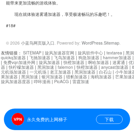
能带来更加流畅的游戏体验。
现在就体验迷雾通加速器，享受极速畅玩的乐趣吧！。
#18#
© 2026
小蓝鸟网页版入口
. Powered by:
WordPress
.
Sitemap
.
友情链接：
SITEMAP
|
旋风加速器官网
|
旋风软件中心
|
textarea
|
黑洞
quickq加速器
|
飞驰加速器
|
飞鸟加速器
|
狗急加速器
|
hammer加速器
|
免费vqn加速外网
|
旋风加速器
|
快橙加速器
|
啊哈加速器
|
迷雾通
|
优
器
|
快柠檬加速器
|
黑洞加速
|
falemon
|
快橙加速器
|
anycast加速器
|
i
元机场加速器
|
一元机场
|
老王加速器
|
黑洞加速器
|
白石山
|
小牛加速
果加速器
|
黑洞加速
|
银河加速器
|
猎豹加速器
|
海鸥加速器
|
芒果加速
旋风加速器度器
|
哔咔漫画
|
PicACG
|
雷霆加速
永久免费的上网梯子
下载