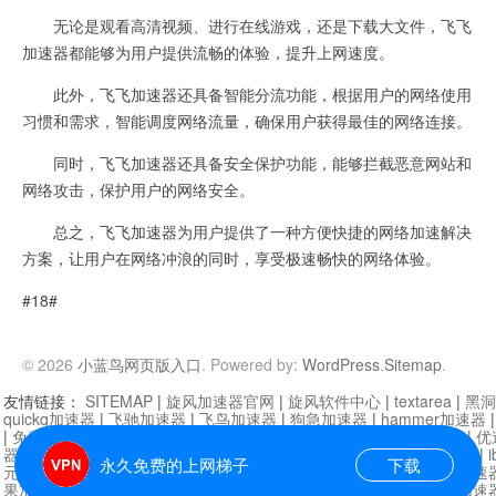
无论是观看高清视频、进行在线游戏，还是下载大文件，飞飞
加速器都能够为用户提供流畅的体验，提升上网速度。
此外，飞飞加速器还具备智能分流功能，根据用户的网络使用
习惯和需求，智能调度网络流量，确保用户获得最佳的网络连接。
同时，飞飞加速器还具备安全保护功能，能够拦截恶意网站和
网络攻击，保护用户的网络安全。
总之，飞飞加速器为用户提供了一种方便快捷的网络加速解决
方案，让用户在网络冲浪的同时，享受极速畅快的网络体验。
#18#
© 2026
小蓝鸟网页版入口
. Powered by:
WordPress
.
Sitemap
.
友情链接：
SITEMAP
|
旋风加速器官网
|
旋风软件中心
|
textarea
|
黑洞
quickq加速器
|
飞驰加速器
|
飞鸟加速器
|
狗急加速器
|
hammer加速器
|
免费vqn加速外网
|
旋风加速器
|
快橙加速器
|
啊哈加速器
|
迷雾通
|
优
器
|
快柠檬加速器
|
黑洞加速
|
falemon
|
快橙加速器
|
anycast加速器
|
i
永久免费的上网梯子
下载
元机场加速器
|
一元机场
|
老王加速器
|
黑洞加速器
|
白石山
|
小牛加速
果加速器
|
黑洞加速
|
银河加速器
|
猎豹加速器
|
海鸥加速器
|
芒果加速