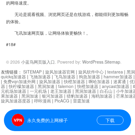
的网络速度。
无论是观看视频、浏览网页还是在线游戏，都能得到更加顺畅
的体验。
飞讯加速网页版，让网络体验更畅快！。
#18#
© 2026
小蓝鸟网页版入口
. Powered by:
WordPress
.
Sitemap
.
友情链接：
SITEMAP
|
旋风加速器官网
|
旋风软件中心
|
textarea
|
黑洞
quickq加速器
|
飞驰加速器
|
飞鸟加速器
|
狗急加速器
|
hammer加速器
|
免费vqn加速外网
|
旋风加速器
|
快橙加速器
|
啊哈加速器
|
迷雾通
|
优
器
|
快柠檬加速器
|
黑洞加速
|
falemon
|
快橙加速器
|
anycast加速器
|
i
元机场加速器
|
一元机场
|
老王加速器
|
黑洞加速器
|
白石山
|
小牛加速
果加速器
|
黑洞加速
|
银河加速器
|
猎豹加速器
|
海鸥加速器
|
芒果加速
旋风加速器度器
|
哔咔漫画
|
PicACG
|
雷霆加速
永久免费的上网梯子
下载