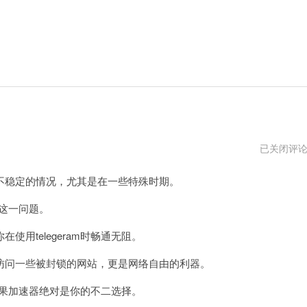
…
已关闭评
器
破
稳定的情况，尤其是在一些特殊时期。
解
决这一问题。
telegeram时畅通无阻。
问一些被封锁的网站，更是网络自由的利器。
苹果加速器绝对是你的不二选择。