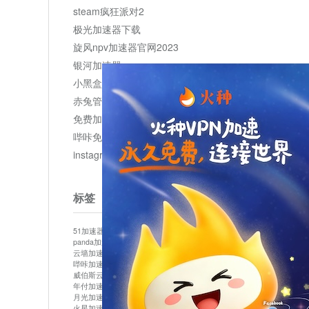
steam疯狂派对2
极光加速器下载
旋风npv加速器官网2023
银河加速器
小黑盒加速器加速
赤兔管理平台
免费加速器
哔咔免费加速服务器
instagram网页版登录入口
标签
51加速器
bitznet
hidecat
i7加速器
kuai500
panda加速器
snap加速器
vp加速器
中信加速器
云墙加速器
云速加速器
几鸡
君越加速器
哔咔加速器
哔咔哔咔加速器
喵云
回锅肉加速器
威伯斯云
小明加速器
小蓝鸟加速器
布谷vp加速器
年付加速器
心阶云
快连
怎么上外网
易飞加速器
月光加速器
机场加速器
松果云
梯子加速器
火星加速器
纸飞机加速器
绿贝加速器
菜鸟加速器