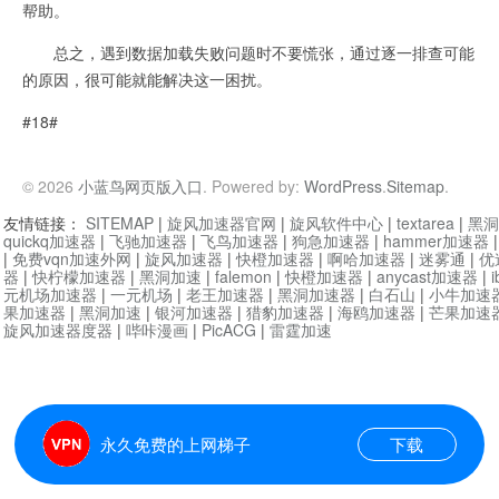
帮助。
总之，遇到数据加载失败问题时不要慌张，通过逐一排查可能
的原因，很可能就能解决这一困扰。
#18#
© 2026
小蓝鸟网页版入口
. Powered by:
WordPress
.
Sitemap
.
友情链接：
SITEMAP
|
旋风加速器官网
|
旋风软件中心
|
textarea
|
黑洞
quickq加速器
|
飞驰加速器
|
飞鸟加速器
|
狗急加速器
|
hammer加速器
|
免费vqn加速外网
|
旋风加速器
|
快橙加速器
|
啊哈加速器
|
迷雾通
|
优
器
|
快柠檬加速器
|
黑洞加速
|
falemon
|
快橙加速器
|
anycast加速器
|
i
元机场加速器
|
一元机场
|
老王加速器
|
黑洞加速器
|
白石山
|
小牛加速
果加速器
|
黑洞加速
|
银河加速器
|
猎豹加速器
|
海鸥加速器
|
芒果加速
旋风加速器度器
|
哔咔漫画
|
PicACG
|
雷霆加速
永久免费的上网梯子
下载