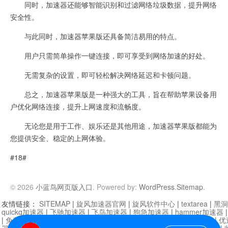
同时，加速器还能够智能识别和过滤网络垃圾数据，提升网络
安全性。
与此同时，加速器苹果版还具备简洁易用的特点。
用户只需简单操作一键连接，即可享受到网络加速的好处。
无需复杂的设置，即可轻松解决网络延迟和卡顿问题。
总之，加速器苹果版是一种强大的工具，旨在帮助苹果设备用
户优化网络连接，提升上网速度和流畅度。
无论您是用于工作、娱乐还是其他用途，加速器苹果版都能为
您提供安全、稳定的上网体验。
#18#
© 2026
小蓝鸟网页版入口
. Powered by:
WordPress
.
Sitemap
.
友情链接：
SITEMAP
|
旋风加速器官网
|
旋风软件中心
|
textarea
|
黑洞
quickq加速器
|
飞驰加速器
|
飞鸟加速器
|
狗急加速器
|
hammer加速器
|
免费vqn加速外网
|
旋风加速器
|
快橙加速器
|
啊哈加速器
|
迷雾通
|
优