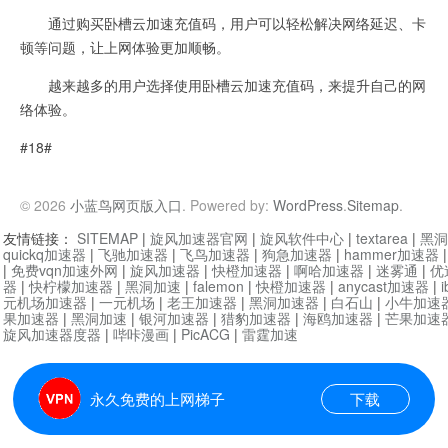
通过购买卧槽云加速充值码，用户可以轻松解决网络延迟、卡
顿等问题，让上网体验更加顺畅。
越来越多的用户选择使用卧槽云加速充值码，来提升自己的网
络体验。
#18#
© 2026
小蓝鸟网页版入口
. Powered by:
WordPress
.
Sitemap
.
友情链接：
SITEMAP
|
旋风加速器官网
|
旋风软件中心
|
textarea
|
黑洞
quickq加速器
|
飞驰加速器
|
飞鸟加速器
|
狗急加速器
|
hammer加速器
|
免费vqn加速外网
|
旋风加速器
|
快橙加速器
|
啊哈加速器
|
迷雾通
|
优
器
|
快柠檬加速器
|
黑洞加速
|
falemon
|
快橙加速器
|
anycast加速器
|
i
元机场加速器
|
一元机场
|
老王加速器
|
黑洞加速器
|
白石山
|
小牛加速
果加速器
|
黑洞加速
|
银河加速器
|
猎豹加速器
|
海鸥加速器
|
芒果加速
旋风加速器度器
|
哔咔漫画
|
PicACG
|
雷霆加速
永久免费的上网梯子
下载