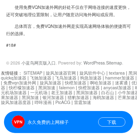
使用免费VQN加速外网的好处不仅在于网络连接的速度更快，
还可突破地理位置限制，让用户随意访问海外网站或应用。
总体而言，免费VQN加速外网是实现高速网络体验的便捷而可
行的选择。
#18#
© 2026
小蓝鸟网页版入口
. Powered by:
WordPress
.
Sitemap
.
友情链接：
SITEMAP
|
旋风加速器官网
|
旋风软件中心
|
textarea
|
黑洞
quickq加速器
|
飞驰加速器
|
飞鸟加速器
|
狗急加速器
|
hammer加速器
|
免费vqn加速外网
|
旋风加速器
|
快橙加速器
|
啊哈加速器
|
迷雾通
|
优
器
|
快柠檬加速器
|
黑洞加速
|
falemon
|
快橙加速器
|
anycast加速器
|
i
元机场加速器
|
一元机场
|
老王加速器
|
黑洞加速器
|
白石山
|
小牛加速
果加速器
|
黑洞加速
|
银河加速器
|
猎豹加速器
|
海鸥加速器
|
芒果加速
旋风加速器度器
|
哔咔漫画
|
PicACG
|
雷霆加速
永久免费的上网梯子
下载