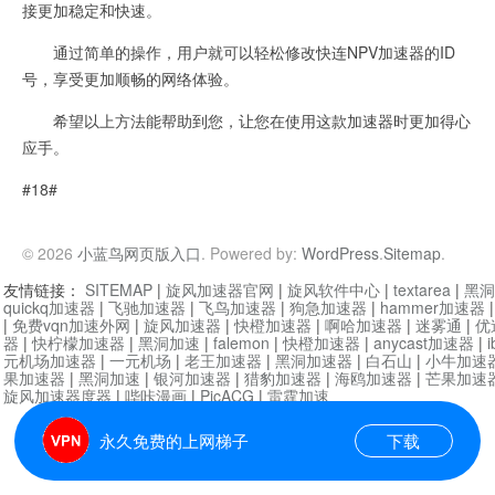
接更加稳定和快速。
通过简单的操作，用户就可以轻松修改快连NPV加速器的ID
号，享受更加顺畅的网络体验。
希望以上方法能帮助到您，让您在使用这款加速器时更加得心
应手。
#18#
© 2026
小蓝鸟网页版入口
. Powered by:
WordPress
.
Sitemap
.
友情链接：
SITEMAP
|
旋风加速器官网
|
旋风软件中心
|
textarea
|
黑洞
quickq加速器
|
飞驰加速器
|
飞鸟加速器
|
狗急加速器
|
hammer加速器
|
免费vqn加速外网
|
旋风加速器
|
快橙加速器
|
啊哈加速器
|
迷雾通
|
优
器
|
快柠檬加速器
|
黑洞加速
|
falemon
|
快橙加速器
|
anycast加速器
|
i
元机场加速器
|
一元机场
|
老王加速器
|
黑洞加速器
|
白石山
|
小牛加速
果加速器
|
黑洞加速
|
银河加速器
|
猎豹加速器
|
海鸥加速器
|
芒果加速
旋风加速器度器
|
哔咔漫画
|
PicACG
|
雷霆加速
永久免费的上网梯子
下载