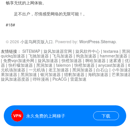
畅享无忧的上网体验。
足不出户，尽情感受网络的无限可能！。
#18#
© 2026
小蓝鸟网页版入口
. Powered by:
WordPress
.
Sitemap
.
友情链接：
SITEMAP
|
旋风加速器官网
|
旋风软件中心
|
textarea
|
黑洞
quickq加速器
|
飞驰加速器
|
飞鸟加速器
|
狗急加速器
|
hammer加速器
|
免费vqn加速外网
|
旋风加速器
|
快橙加速器
|
啊哈加速器
|
迷雾通
|
优
器
|
快柠檬加速器
|
黑洞加速
|
falemon
|
快橙加速器
|
anycast加速器
|
i
元机场加速器
|
一元机场
|
老王加速器
|
黑洞加速器
|
白石山
|
小牛加速
果加速器
|
黑洞加速
|
银河加速器
|
猎豹加速器
|
海鸥加速器
|
芒果加速
旋风加速器度器
|
哔咔漫画
|
PicACG
|
雷霆加速
永久免费的上网梯子
下载