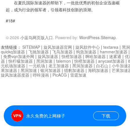
在夏氏国际加速器的帮助下，一批批优秀的初创企业迅速崛
起，成为行业的领军者，引领着科技创新的浪潮。
#18#
© 2026
小蓝鸟网页版入口
. Powered by:
WordPress
.
Sitemap
.
友情链接：
SITEMAP
|
旋风加速器官网
|
旋风软件中心
|
textarea
|
黑洞
quickq加速器
|
飞驰加速器
|
飞鸟加速器
|
狗急加速器
|
hammer加速器
|
免费vqn加速外网
|
旋风加速器
|
快橙加速器
|
啊哈加速器
|
迷雾通
|
优
器
|
快柠檬加速器
|
黑洞加速
|
falemon
|
快橙加速器
|
anycast加速器
|
i
元机场加速器
|
一元机场
|
老王加速器
|
黑洞加速器
|
白石山
|
小牛加速
果加速器
|
黑洞加速
|
银河加速器
|
猎豹加速器
|
海鸥加速器
|
芒果加速
旋风加速器度器
|
哔咔漫画
|
PicACG
|
雷霆加速
永久免费的上网梯子
下载