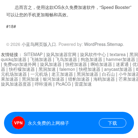
总而言之，使用这款iOS永久免费加速软件，“Speed Booster”
可以让您的手机更加顺畅和高效。
#18#
© 2026
小蓝鸟网页版入口
. Powered by:
WordPress
.
Sitemap
.
友情链接：
SITEMAP
|
旋风加速器官网
|
旋风软件中心
|
textarea
|
黑洞
quickq加速器
|
飞驰加速器
|
飞鸟加速器
|
狗急加速器
|
hammer加速器
|
免费vqn加速外网
|
旋风加速器
|
快橙加速器
|
啊哈加速器
|
迷雾通
|
优
器
|
快柠檬加速器
|
黑洞加速
|
falemon
|
快橙加速器
|
anycast加速器
|
i
元机场加速器
|
一元机场
|
老王加速器
|
黑洞加速器
|
白石山
|
小牛加速
果加速器
|
黑洞加速
|
银河加速器
|
猎豹加速器
|
海鸥加速器
|
芒果加速
旋风加速器度器
|
哔咔漫画
|
PicACG
|
雷霆加速
永久免费的上网梯子
下载