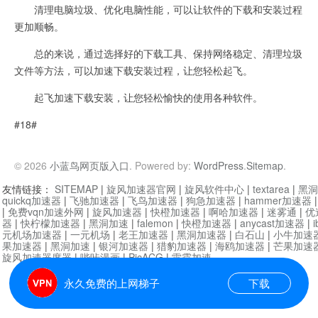
清理电脑垃圾、优化电脑性能，可以让软件的下载和安装过程
更加顺畅。
总的来说，通过选择好的下载工具、保持网络稳定、清理垃圾
文件等方法，可以加速下载安装过程，让您轻松起飞。
起飞加速下载安装，让您轻松愉快的使用各种软件。
#18#
© 2026
小蓝鸟网页版入口
. Powered by:
WordPress
.
Sitemap
.
友情链接：
SITEMAP
|
旋风加速器官网
|
旋风软件中心
|
textarea
|
黑洞
quickq加速器
|
飞驰加速器
|
飞鸟加速器
|
狗急加速器
|
hammer加速器
|
免费vqn加速外网
|
旋风加速器
|
快橙加速器
|
啊哈加速器
|
迷雾通
|
优
器
|
快柠檬加速器
|
黑洞加速
|
falemon
|
快橙加速器
|
anycast加速器
|
i
元机场加速器
|
一元机场
|
老王加速器
|
黑洞加速器
|
白石山
|
小牛加速
果加速器
|
黑洞加速
|
银河加速器
|
猎豹加速器
|
海鸥加速器
|
芒果加速
旋风加速器度器
|
哔咔漫画
|
PicACG
|
雷霆加速
永久免费的上网梯子
下载