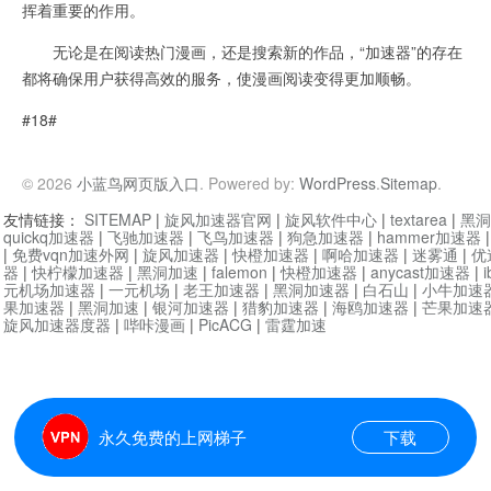
挥着重要的作用。
无论是在阅读热门漫画，还是搜索新的作品，“加速器”的存在
都将确保用户获得高效的服务，使漫画阅读变得更加顺畅。
#18#
© 2026
小蓝鸟网页版入口
. Powered by:
WordPress
.
Sitemap
.
友情链接：
SITEMAP
|
旋风加速器官网
|
旋风软件中心
|
textarea
|
黑洞
quickq加速器
|
飞驰加速器
|
飞鸟加速器
|
狗急加速器
|
hammer加速器
|
免费vqn加速外网
|
旋风加速器
|
快橙加速器
|
啊哈加速器
|
迷雾通
|
优
器
|
快柠檬加速器
|
黑洞加速
|
falemon
|
快橙加速器
|
anycast加速器
|
i
元机场加速器
|
一元机场
|
老王加速器
|
黑洞加速器
|
白石山
|
小牛加速
果加速器
|
黑洞加速
|
银河加速器
|
猎豹加速器
|
海鸥加速器
|
芒果加速
旋风加速器度器
|
哔咔漫画
|
PicACG
|
雷霆加速
永久免费的上网梯子
下载