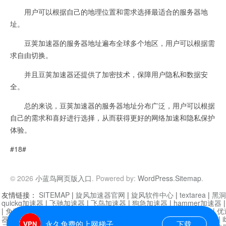
用户可以根据自己的地理位置和需求选择最适合的服务器地
址。
豆荚加速器的服务器地址遍布全球多个地区，用户可以根据需
求自由切换。
并且豆荚加速器还提供了加密技术，保障用户隐私和数据安
全。
总的来说，豆荚加速器的服务器地址分布广泛，用户可以根据
自己的需求和喜好进行选择，从而获得更好的网络加速和隐私保护
体验。
#18#
© 2026
小蓝鸟网页版入口
. Powered by:
WordPress
.
Sitemap
.
友情链接：
SITEMAP
|
旋风加速器官网
|
旋风软件中心
|
textarea
|
黑洞
quickq加速器
|
飞驰加速器
|
飞鸟加速器
|
狗急加速器
|
hammer加速器
|
免费vqn加速外网
|
旋风加速器
|
快橙加速器
|
啊哈加速器
|
迷雾通
|
优
器
|
快柠檬加速器
|
黑洞加速
|
falemon
|
快橙加速器
|
anycast加速器
|
i
永久免费的上网梯子
下载