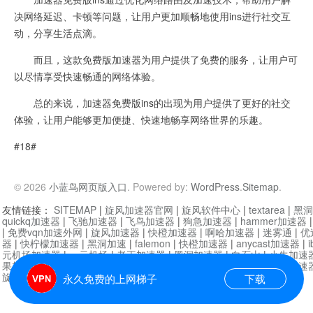
决网络延迟、卡顿等问题，让用户更加顺畅地使用ins进行社交互
动，分享生活点滴。
而且，这款免费版加速器为用户提供了免费的服务，让用户可
以尽情享受快速畅通的网络体验。
总的来说，加速器免费版ins的出现为用户提供了更好的社交
体验，让用户能够更加便捷、快速地畅享网络世界的乐趣。
#18#
© 2026
小蓝鸟网页版入口
. Powered by:
WordPress
.
Sitemap
.
友情链接：
SITEMAP
|
旋风加速器官网
|
旋风软件中心
|
textarea
|
黑洞
quickq加速器
|
飞驰加速器
|
飞鸟加速器
|
狗急加速器
|
hammer加速器
|
免费vqn加速外网
|
旋风加速器
|
快橙加速器
|
啊哈加速器
|
迷雾通
|
优
器
|
快柠檬加速器
|
黑洞加速
|
falemon
|
快橙加速器
|
anycast加速器
|
i
元机场加速器
|
一元机场
|
老王加速器
|
黑洞加速器
|
白石山
|
小牛加速
果加速器
|
黑洞加速
|
银河加速器
|
猎豹加速器
|
海鸥加速器
|
芒果加速
旋风加速器度器
|
哔咔漫画
|
PicACG
|
雷霆加速
永久免费的上网梯子
下载