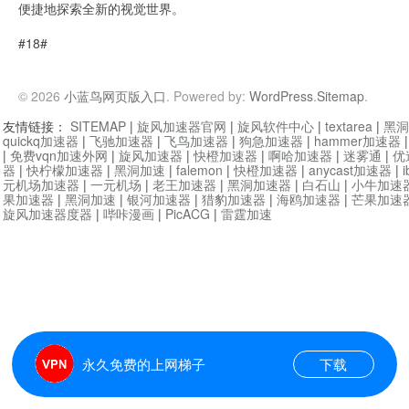
便捷地探索全新的视觉世界。
#18#
© 2026
小蓝鸟网页版入口
. Powered by:
WordPress
.
Sitemap
.
友情链接：
SITEMAP
|
旋风加速器官网
|
旋风软件中心
|
textarea
|
黑洞
quickq加速器
|
飞驰加速器
|
飞鸟加速器
|
狗急加速器
|
hammer加速器
|
免费vqn加速外网
|
旋风加速器
|
快橙加速器
|
啊哈加速器
|
迷雾通
|
优
器
|
快柠檬加速器
|
黑洞加速
|
falemon
|
快橙加速器
|
anycast加速器
|
i
元机场加速器
|
一元机场
|
老王加速器
|
黑洞加速器
|
白石山
|
小牛加速
果加速器
|
黑洞加速
|
银河加速器
|
猎豹加速器
|
海鸥加速器
|
芒果加速
旋风加速器度器
|
哔咔漫画
|
PicACG
|
雷霆加速
永久免费的上网梯子
下载