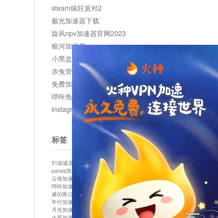
steam疯狂派对2
极光加速器下载
旋风npv加速器官网2023
银河加速器
小黑盒加速器加速
赤兔管理平台
免费加速器
哔咔免费加速服务器
instagram网页版登录入口
标签
51加速器
bitznet
hidecat
i7加速器
kuai500
panda加速器
snap加速器
vp加速器
中信加速器
云墙加速器
云速加速器
几鸡
君越加速器
哔咔加速器
哔咔哔咔加速器
喵云
回锅肉加速器
威伯斯云
小明加速器
小蓝鸟加速器
布谷vp加速器
年付加速器
心阶云
快连
怎么上外网
易飞加速器
月光加速器
机场加速器
松果云
梯子加速器
火星加速器
纸飞机加速器
绿贝加速器
菜鸟加速器