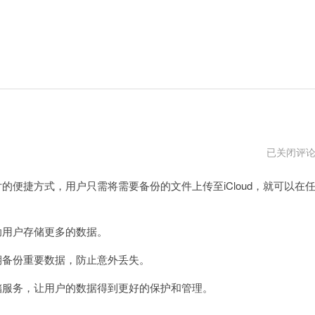
icloud
已关闭评
下
载
的便捷方式，用户只需将需要备份的文件上传至iCloud，就可以在
到
本
地
助用户存储更多的数据。
期备份重要数据，防止意外丢失。
储服务，让用户的数据得到更好的保护和管理。