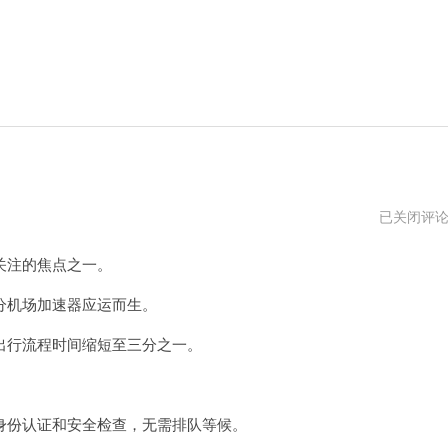
三
已关闭评
分
机
关注的焦点之一。
场
加
速
机场加速器应运而生。
器
的
行流程时间缩短至三分之一。
流
量
明
细
份认证和安全检查，无需排队等候。