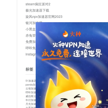
steam疯狂派对2
极光加速器下载
旋风npv加速器官网2023
银河加速器
小黑盒加速器加速
赤兔管理平台
免费加速器
哔咔免费加速服务器
instagram网页版登录入口
标签
51加速器
bitznet
hidecat
i7加速器
kuai500
panda加速器
snap加速器
vp加速器
中信加速器
云墙加速器
云速加速器
几鸡
君越加速器
哔咔加速器
哔咔哔咔加速器
喵云
回锅肉加速器
威伯斯云
小明加速器
小蓝鸟加速器
布谷vp加速器
年付加速器
心阶云
快连
怎么上外网
易飞加速器
月光加速器
机场加速器
松果云
梯子加速器
火星加速器
纸飞机加速器
绿贝加速器
菜鸟加速器