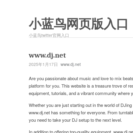
小蓝鸟网页版入口
小蓝鸟twitter官网入口
www.dj.net
2025年1月17日
www.dj.net
Are you passionate about music and love to mix beats 
platform for you. This website is a treasure trove of re
equipment, tutorials, and a vibrant community where 
Whether you are just starting out in the world of DJing
www.dj.net has something for everyone. From turntable
you need to take your DJ setup to the next level.
In addition to offering top-quality equipment, www.dj.n