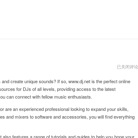
www.dj.net
已关闭评
and create unique sounds? If so, www.dj.net is the perfect online
sources for DJs of all levels, providing access to the latest
you can connect with fellow music enthusiasts.
 or are an experienced professional looking to expand your skills,
s and mixers to software and accessories, you will find everything
et also features a range of tutorials and guides to help you hone your