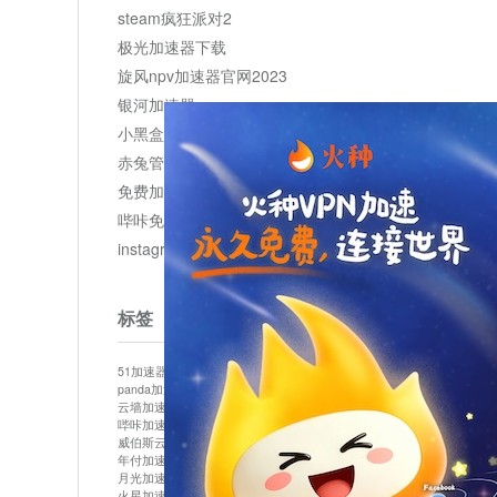
steam疯狂派对2
极光加速器下载
旋风npv加速器官网2023
银河加速器
小黑盒加速器加速
赤兔管理平台
免费加速器
哔咔免费加速服务器
instagram网页版登录入口
标签
51加速器
bitznet
hidecat
i7加速器
kuai500
panda加速器
snap加速器
vp加速器
中信加速器
云墙加速器
云速加速器
几鸡
君越加速器
哔咔加速器
哔咔哔咔加速器
喵云
回锅肉加速器
威伯斯云
小明加速器
小蓝鸟加速器
布谷vp加速器
年付加速器
心阶云
快连
怎么上外网
易飞加速器
月光加速器
机场加速器
松果云
梯子加速器
火星加速器
纸飞机加速器
绿贝加速器
菜鸟加速器