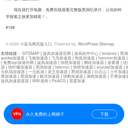
现在就打开电脑，免费在线观看完整版黑洞纪录片，让你的科
学探索之旅更加精彩！。
#18#
© 2026
小蓝鸟网页版入口
. Powered by:
WordPress
.
Sitemap
.
友情链接：
SITEMAP
|
旋风加速器官网
|
旋风软件中心
|
textarea
|
黑洞
quickq加速器
|
飞驰加速器
|
飞鸟加速器
|
狗急加速器
|
hammer加速器
|
免费vqn加速外网
|
旋风加速器
|
快橙加速器
|
啊哈加速器
|
迷雾通
|
优
器
|
快柠檬加速器
|
黑洞加速
|
falemon
|
快橙加速器
|
anycast加速器
|
i
元机场加速器
|
一元机场
|
老王加速器
|
黑洞加速器
|
白石山
|
小牛加速
果加速器
|
黑洞加速
|
银河加速器
|
猎豹加速器
|
海鸥加速器
|
芒果加速
旋风加速器度器
|
哔咔漫画
|
PicACG
|
雷霆加速
永久免费的上网梯子
下载