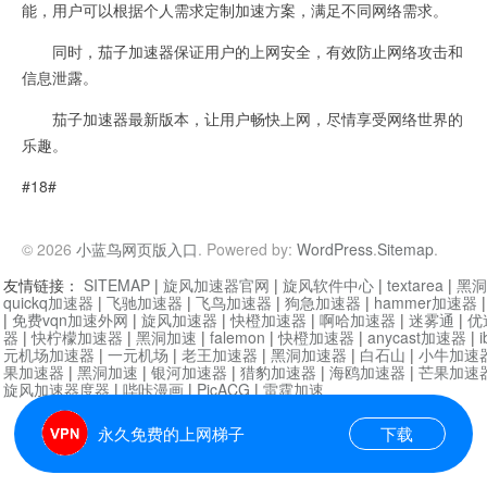
能，用户可以根据个人需求定制加速方案，满足不同网络需求。
同时，茄子加速器保证用户的上网安全，有效防止网络攻击和
信息泄露。
茄子加速器最新版本，让用户畅快上网，尽情享受网络世界的
乐趣。
#18#
© 2026
小蓝鸟网页版入口
. Powered by:
WordPress
.
Sitemap
.
友情链接：
SITEMAP
|
旋风加速器官网
|
旋风软件中心
|
textarea
|
黑洞
quickq加速器
|
飞驰加速器
|
飞鸟加速器
|
狗急加速器
|
hammer加速器
|
免费vqn加速外网
|
旋风加速器
|
快橙加速器
|
啊哈加速器
|
迷雾通
|
优
器
|
快柠檬加速器
|
黑洞加速
|
falemon
|
快橙加速器
|
anycast加速器
|
i
元机场加速器
|
一元机场
|
老王加速器
|
黑洞加速器
|
白石山
|
小牛加速
果加速器
|
黑洞加速
|
银河加速器
|
猎豹加速器
|
海鸥加速器
|
芒果加速
旋风加速器度器
|
哔咔漫画
|
PicACG
|
雷霆加速
永久免费的上网梯子
下载