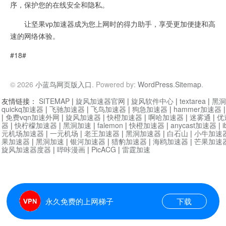
序，保护您的在线安全和隐私。
让坚果vp加速器成为您上网时的得力助手，享受更加便捷和高
速的网络体验。
#18#
© 2026
小蓝鸟网页版入口
. Powered by:
WordPress
.
Sitemap
.
友情链接：
SITEMAP
|
旋风加速器官网
|
旋风软件中心
|
textarea
|
黑洞
quickq加速器
|
飞驰加速器
|
飞鸟加速器
|
狗急加速器
|
hammer加速器
|
免费vqn加速外网
|
旋风加速器
|
快橙加速器
|
啊哈加速器
|
迷雾通
|
优
器
|
快柠檬加速器
|
黑洞加速
|
falemon
|
快橙加速器
|
anycast加速器
|
i
元机场加速器
|
一元机场
|
老王加速器
|
黑洞加速器
|
白石山
|
小牛加速
果加速器
|
黑洞加速
|
银河加速器
|
猎豹加速器
|
海鸥加速器
|
芒果加速
旋风加速器度器
|
哔咔漫画
|
PicACG
|
雷霆加速
永久免费的上网梯子
下载