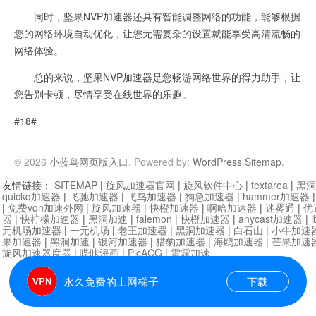
同时，坚果NVP加速器还具有智能调整网络的功能，能够根据
您的网络环境自动优化，让您无需复杂的设置就能享受高清流畅的
网络体验。
总的来说，坚果NVP加速器是您畅游网络世界的得力助手，让
您告别卡顿，尽情享受在线世界的乐趣。
#18#
© 2026
小蓝鸟网页版入口
. Powered by:
WordPress
.
Sitemap
.
友情链接：
SITEMAP
|
旋风加速器官网
|
旋风软件中心
|
textarea
|
黑洞
quickq加速器
|
飞驰加速器
|
飞鸟加速器
|
狗急加速器
|
hammer加速器
|
免费vqn加速外网
|
旋风加速器
|
快橙加速器
|
啊哈加速器
|
迷雾通
|
优
器
|
快柠檬加速器
|
黑洞加速
|
falemon
|
快橙加速器
|
anycast加速器
|
i
元机场加速器
|
一元机场
|
老王加速器
|
黑洞加速器
|
白石山
|
小牛加速
果加速器
|
黑洞加速
|
银河加速器
|
猎豹加速器
|
海鸥加速器
|
芒果加速
旋风加速器度器
|
哔咔漫画
|
PicACG
|
雷霆加速
永久免费的上网梯子
下载