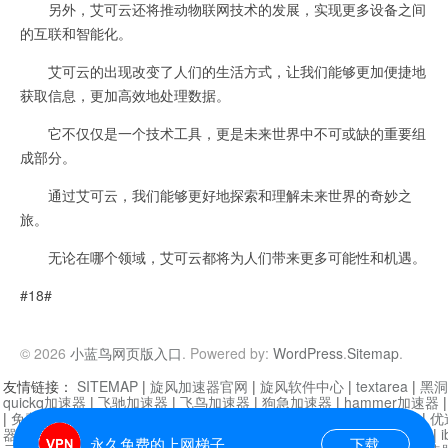
另外，艾可云还将推动物联网技术的发展，实现更多设备之间
的互联和智能化。
艾可云的出现改变了人们的生活方式，让我们能够更加便捷地
获取信息，更加高效地处理数据。
它不仅仅是一个技术工具，更是未来世界中不可或缺的重要组
成部分。
通过艾可云，我们能够更好地探索和理解未来世界的奇妙之
旅。
无论在哪个领域，艾可云都将为人们带来更多可能性和机遇。
#18#
© 2026
小蓝鸟网页版入口
. Powered by:
WordPress
.
Sitemap
.
友情链接：
SITEMAP
|
旋风加速器官网
|
旋风软件中心
|
textarea
|
黑洞
quickq加速器
|
飞驰加速器
|
飞鸟加速器
|
狗急加速器
|
hammer加速器
|
免费vqn加速外网
|
旋风加速器
|
快橙加速器
|
啊哈加速器
|
迷雾通
|
优
器
|
快柠檬加速器
|
黑洞加速
|
falemon
|
快橙加速器
|
anycast加速器
|
i
永久免费的上网梯子
下载