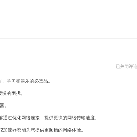
番
已关闭评
茄
v2
、学习和娱乐的必需品。
加
速
器
缓慢的困扰。
怎
么
器。
付
费
够通过优化网络连接，提供更快的网络传输速度。
2加速器都能为您提供更顺畅的网络体验。