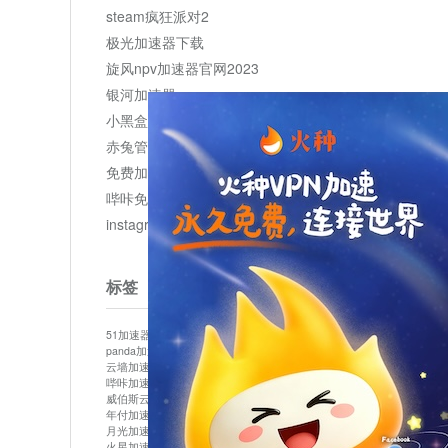
steam疯狂派对2
极光加速器下载
旋风npv加速器官网2023
银河加速器
小黑盒加速器加速
赤兔管理平台
免费加速器
哔咔免费加速服务器
instagram网页版登录入口
标签
51加速器
bitznet
hidecat
i7加速器
kuai500
panda加速器
snap加速器
vp加速器
中信加速器
云墙加速器
云速加速器
几鸡
君越加速器
哔咔加速器
哔咔哔咔加速器
喵云
回锅肉加速器
威伯斯云
小明加速器
小蓝鸟加速器
布谷vp加速器
年付加速器
心阶云
快连
怎么上外网
易飞加速器
月光加速器
机场加速器
松果云
梯子加速器
火星加速器
纸飞机加速器
绿贝加速器
菜鸟加速器