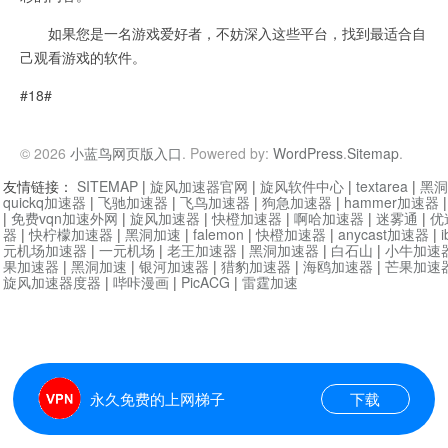
如果您是一名游戏爱好者，不妨深入这些平台，找到最适合自
己观看游戏的软件。
#18#
© 2026
小蓝鸟网页版入口
. Powered by:
WordPress
.
Sitemap
.
友情链接：
SITEMAP
|
旋风加速器官网
|
旋风软件中心
|
textarea
|
黑洞
quickq加速器
|
飞驰加速器
|
飞鸟加速器
|
狗急加速器
|
hammer加速器
|
免费vqn加速外网
|
旋风加速器
|
快橙加速器
|
啊哈加速器
|
迷雾通
|
优
器
|
快柠檬加速器
|
黑洞加速
|
falemon
|
快橙加速器
|
anycast加速器
|
i
元机场加速器
|
一元机场
|
老王加速器
|
黑洞加速器
|
白石山
|
小牛加速
果加速器
|
黑洞加速
|
银河加速器
|
猎豹加速器
|
海鸥加速器
|
芒果加速
旋风加速器度器
|
哔咔漫画
|
PicACG
|
雷霆加速
永久免费的上网梯子
下载