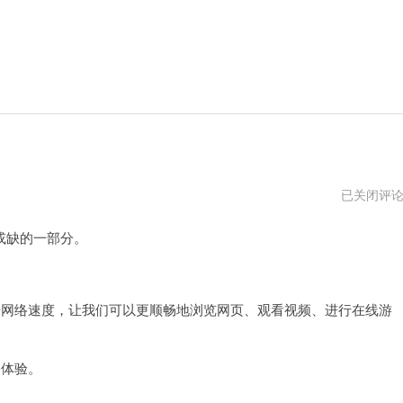
免
已关闭评
费
vqn
或缺的一部分。
加
速
外
网
ios
网络速度，让我们可以更顺畅地浏览网页、观看视频、进行在线游
络体验。