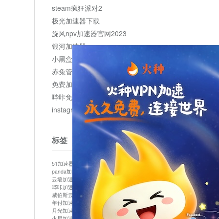
steam疯狂派对2
极光加速器下载
旋风npv加速器官网2023
银河加速器
小黑盒加速器加速
赤兔管理平台
免费加速器
哔咔免费加速服务器
instagram网页版登录入口
标签
51加速器
bitznet
hidecat
i7加速器
kuai500
panda加速器
snap加速器
vp加速器
中信加速器
云墙加速器
云速加速器
几鸡
君越加速器
哔咔加速器
哔咔哔咔加速器
喵云
回锅肉加速器
威伯斯云
小明加速器
小蓝鸟加速器
布谷vp加速器
年付加速器
心阶云
快连
怎么上外网
易飞加速器
月光加速器
机场加速器
松果云
梯子加速器
火星加速器
纸飞机加速器
绿贝加速器
菜鸟加速器