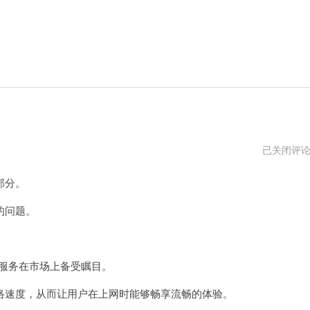
布
已关闭评
谷
加
部分。
速
器
邀
的问题。
请
码
服务在市场上备受瞩目。
速度，从而让用户在上网时能够畅享流畅的体验。