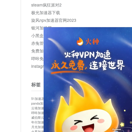
steam疯狂派对2
极光加速器下载
旋风npv加速器官网2023
银河加速器
小黑盒加速器加速
赤兔管理平台
免费加速器
哔咔免费加速服务器
instagram网页版登录入口
标签
51加速器
bitznet
hidecat
i7加速器
kuai500
panda加速器
snap加速器
vp加速器
中信加速器
云墙加速器
云速加速器
几鸡
君越加速器
哔咔加速器
哔咔哔咔加速器
喵云
回锅肉加速器
威伯斯云
小明加速器
小蓝鸟加速器
布谷vp加速器
年付加速器
心阶云
快连
怎么上外网
易飞加速器
月光加速器
机场加速器
松果云
梯子加速器
火星加速器
纸飞机加速器
绿贝加速器
菜鸟加速器