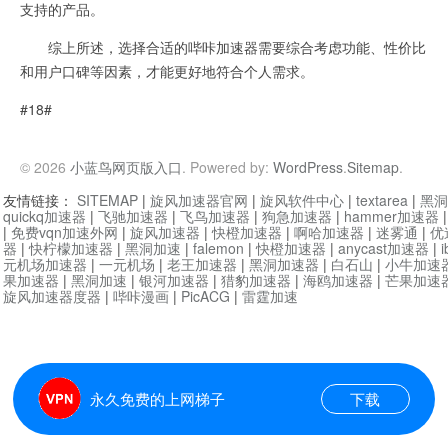
支持的产品。
综上所述，选择合适的哔咔加速器需要综合考虑功能、性价比
和用户口碑等因素，才能更好地符合个人需求。
#18#
© 2026
小蓝鸟网页版入口
. Powered by:
WordPress
.
Sitemap
.
友情链接：
SITEMAP
|
旋风加速器官网
|
旋风软件中心
|
textarea
|
黑洞
quickq加速器
|
飞驰加速器
|
飞鸟加速器
|
狗急加速器
|
hammer加速器
|
免费vqn加速外网
|
旋风加速器
|
快橙加速器
|
啊哈加速器
|
迷雾通
|
优
器
|
快柠檬加速器
|
黑洞加速
|
falemon
|
快橙加速器
|
anycast加速器
|
i
元机场加速器
|
一元机场
|
老王加速器
|
黑洞加速器
|
白石山
|
小牛加速
果加速器
|
黑洞加速
|
银河加速器
|
猎豹加速器
|
海鸥加速器
|
芒果加速
旋风加速器度器
|
哔咔漫画
|
PicACG
|
雷霆加速
永久免费的上网梯子
下载