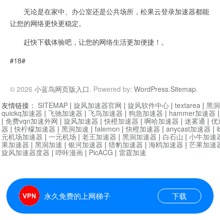
无论是在家中、办公室还是公共场所，松果云登录加速器都能
让您的网络更快更稳定。
赶快下载体验吧，让您的网络生活更加便捷！。
#18#
© 2026
小蓝鸟网页版入口
. Powered by:
WordPress
.
Sitemap
.
友情链接：
SITEMAP
|
旋风加速器官网
|
旋风软件中心
|
textarea
|
黑洞
quickq加速器
|
飞驰加速器
|
飞鸟加速器
|
狗急加速器
|
hammer加速器
|
免费vqn加速外网
|
旋风加速器
|
快橙加速器
|
啊哈加速器
|
迷雾通
|
优
器
|
快柠檬加速器
|
黑洞加速
|
falemon
|
快橙加速器
|
anycast加速器
|
i
元机场加速器
|
一元机场
|
老王加速器
|
黑洞加速器
|
白石山
|
小牛加速
果加速器
|
黑洞加速
|
银河加速器
|
猎豹加速器
|
海鸥加速器
|
芒果加速
旋风加速器度器
|
哔咔漫画
|
PicACG
|
雷霆加速
永久免费的上网梯子
下载