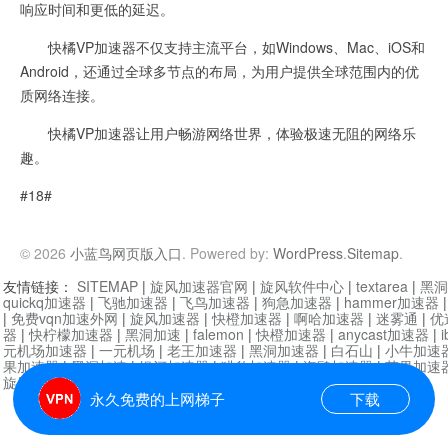
响应时间和更低的延迟。
快橘VP加速器不仅支持主流平台，如Windows、Mac、iOS和
Android，还通过全球多节点的布局，为用户提供全球范围内的优
质网络连接。
快橘VP加速器让用户畅游网络世界，体验极速无阻的网络乐
趣。
#18#
© 2026
小蓝鸟网页版入口
. Powered by:
WordPress
.
Sitemap
.
友情链接：
SITEMAP
|
旋风加速器官网
|
旋风软件中心
|
textarea
|
黑洞
quickq加速器
|
飞驰加速器
|
飞鸟加速器
|
狗急加速器
|
hammer加速器
|
免费vqn加速外网
|
旋风加速器
|
快橙加速器
|
啊哈加速器
|
迷雾通
|
优
器
|
快柠檬加速器
|
黑洞加速
|
falemon
|
快橙加速器
|
anycast加速器
|
i
元机场加速器
|
一元机场
|
老王加速器
|
黑洞加速器
|
白石山
|
小牛加速
果加速器
|
黑洞加速
|
银河加速器
|
猎豹加速器
|
海鸥加速器
|
芒果加速
旋风加速器度器
|
哔咔漫画
|
PicACG
|
雷霆加速
永久免费的上网梯子
下载