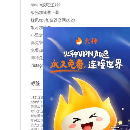
steam疯狂派对2
极光加速器下载
旋风npv加速器官网2023
银河加速器
小黑盒加速器加速
赤兔管理平台
免费加速器
哔咔免费加速服务器
instagram网页版登录入口
标签
51加速器
bitznet
hidecat
i7加速器
kuai500
panda加速器
snap加速器
vp加速器
中信加速器
云墙加速器
云速加速器
几鸡
君越加速器
哔咔加速器
哔咔哔咔加速器
喵云
回锅肉加速器
威伯斯云
小明加速器
小蓝鸟加速器
布谷vp加速器
年付加速器
心阶云
快连
怎么上外网
易飞加速器
月光加速器
机场加速器
松果云
梯子加速器
火星加速器
纸飞机加速器
绿贝加速器
菜鸟加速器