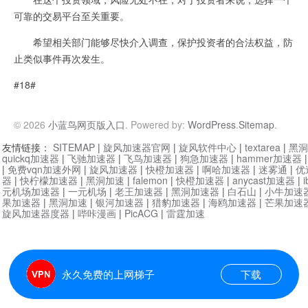
可靠的交易平台至关重要。
希望相关部门能够尽快介入调查，保护投资者的合法权益，防
止类似事件再次发生。
#18#
© 2026
小蓝鸟网页版入口
. Powered by:
WordPress
.
Sitemap
.
友情链接：
SITEMAP
|
旋风加速器官网
|
旋风软件中心
|
textarea
|
黑洞
quickq加速器
|
飞驰加速器
|
飞鸟加速器
|
狗急加速器
|
hammer加速器
|
免费vqn加速外网
|
旋风加速器
|
快橙加速器
|
啊哈加速器
|
迷雾通
|
优
器
|
快柠檬加速器
|
黑洞加速
|
falemon
|
快橙加速器
|
anycast加速器
|
i
元机场加速器
|
一元机场
|
老王加速器
|
黑洞加速器
|
白石山
|
小牛加速
果加速器
|
黑洞加速
|
银河加速器
|
猎豹加速器
|
海鸥加速器
|
芒果加速
旋风加速器度器
|
哔咔漫画
|
PicACG
|
雷霆加速
永久免费的上网梯子
下载