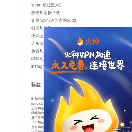
steam疯狂派对2
极光加速器下载
旋风npv加速器官网2023
银河加速器
小黑盒加速器加速
赤兔管理平台
免费加速器
哔咔免费加速服务器
instagram网页版登录入口
标签
51加速器
bitznet
hidecat
i7加速器
kuai500
panda加速器
snap加速器
vp加速器
中信加速器
云墙加速器
云速加速器
几鸡
君越加速器
哔咔加速器
哔咔哔咔加速器
喵云
回锅肉加速器
威伯斯云
小明加速器
小蓝鸟加速器
布谷vp加速器
年付加速器
心阶云
快连
怎么上外网
易飞加速器
月光加速器
机场加速器
松果云
梯子加速器
火星加速器
纸飞机加速器
绿贝加速器
菜鸟加速器