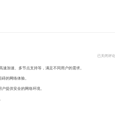
蚂
已关闭评
蚁
加
高速加速、多节点支持等，满足不同用户的需求。
速
器
阻碍的网络体验。
户提供安全的网络环境。
。