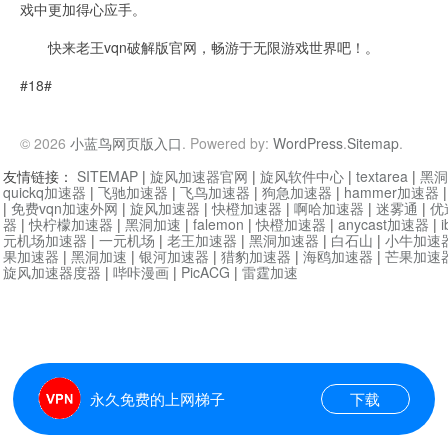
戏中更加得心应手。
快来老王vqn破解版官网，畅游于无限游戏世界吧！。
#18#
© 2026
小蓝鸟网页版入口
. Powered by:
WordPress
.
Sitemap
.
友情链接：
SITEMAP
|
旋风加速器官网
|
旋风软件中心
|
textarea
|
黑洞
quickq加速器
|
飞驰加速器
|
飞鸟加速器
|
狗急加速器
|
hammer加速器
|
免费vqn加速外网
|
旋风加速器
|
快橙加速器
|
啊哈加速器
|
迷雾通
|
优
器
|
快柠檬加速器
|
黑洞加速
|
falemon
|
快橙加速器
|
anycast加速器
|
i
元机场加速器
|
一元机场
|
老王加速器
|
黑洞加速器
|
白石山
|
小牛加速
果加速器
|
黑洞加速
|
银河加速器
|
猎豹加速器
|
海鸥加速器
|
芒果加速
旋风加速器度器
|
哔咔漫画
|
PicACG
|
雷霆加速
永久免费的上网梯子
下载