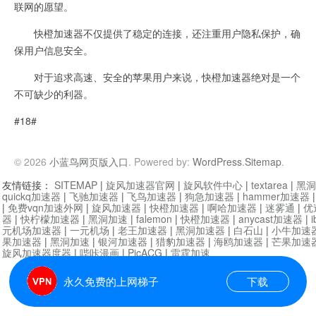
联网的愿望。
快橙加速器不仅提供了稳定的连接，还注重用户隐私保护，确
保用户信息安全。
对于追求高速、安全的苹果用户来说，快橙加速器绝对是一个
不可缺少的利器。
#18#
© 2026
小蓝鸟网页版入口
. Powered by:
WordPress
.
Sitemap
.
友情链接：
SITEMAP
|
旋风加速器官网
|
旋风软件中心
|
textarea
|
黑洞
quickq加速器
|
飞驰加速器
|
飞鸟加速器
|
狗急加速器
|
hammer加速器
|
免费vqn加速外网
|
旋风加速器
|
快橙加速器
|
啊哈加速器
|
迷雾通
|
优
器
|
快柠檬加速器
|
黑洞加速
|
falemon
|
快橙加速器
|
anycast加速器
|
i
元机场加速器
|
一元机场
|
老王加速器
|
黑洞加速器
|
白石山
|
小牛加速
果加速器
|
黑洞加速
|
银河加速器
|
猎豹加速器
|
海鸥加速器
|
芒果加速
旋风加速器度器
|
哔咔漫画
|
PicACG
|
雷霆加速
永久免费的上网梯子
下载