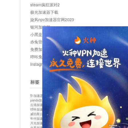
steam疯狂派对2
极光加速器下载
旋风npv加速器官网2023
银河加速器
小黑盒加速器加速
赤兔管理平台
免费加速器
哔咔免费加速服务器
instagram网页版登录入口
标签
51加速器
bitznet
hidecat
i7加速器
kuai500
panda加速器
snap加速器
vp加速器
中信加速器
云墙加速器
云速加速器
几鸡
君越加速器
哔咔加速器
哔咔哔咔加速器
喵云
回锅肉加速器
威伯斯云
小明加速器
小蓝鸟加速器
布谷vp加速器
年付加速器
心阶云
快连
怎么上外网
易飞加速器
月光加速器
机场加速器
松果云
梯子加速器
火星加速器
纸飞机加速器
绿贝加速器
菜鸟加速器