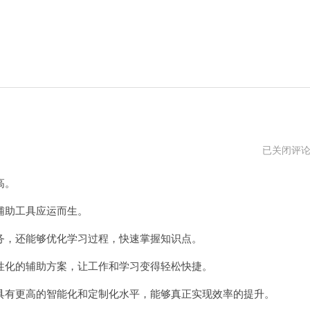
手
已关闭评
游
100
高。
倍
加
速
助工具应运而生。
辅
助
，还能够优化学习过程，快速掌握知识点。
器
化的辅助方案，让工作和学习变得轻松快捷。
有更高的智能化和定制化水平，能够真正实现效率的提升。