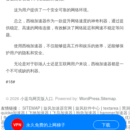
这为用户提供了一个安全可靠的网络环境。
总之，西柚加速器作为一款提升网络速度的神奇利器，通过提
供稳定、高速的网络连接，有效解决了网络延迟和网速不稳定等问
题。
使用西柚加速器，不仅能够提高工作和娱乐的效率，还能够保
护用户的隐私和安全。
无论是对于职场人士还是互联网用户来说，西柚加速器都是一
个不可或缺的利器。
#18#
© 2026
小蓝鸟网页版入口
. Powered by:
WordPress
.
Sitemap
.
友情链接：
SITEMAP
|
旋风加速器官网
|
旋风软件中心
|
textarea
|
黑洞
quickq加速器
|
飞驰加速器
|
飞鸟加速器
|
狗急加速器
|
hammer加速器
|
免费vqn加速外网
|
旋风加速器
|
快橙加速器
|
啊哈加速器
|
迷雾通
|
优
器
|
快柠檬加速器
|
黑洞加速
|
falemon
|
快橙加速器
|
anycast加速器
|
i
永久免费的上网梯子
下载
元机场加速器
|
一元机场
|
老王加速器
|
黑洞加速器
|
白石山
|
小牛加速